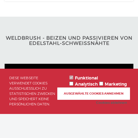
WELDBRUSH - BEIZEN UND PASSIVIEREN VON
EDELSTAHL-SCHWEISSNÄHTE
Funktional
DIESE WEBSEITE
VERWENDET COOKIES
Analytisch
Marketing
AUSSCHLIESSLICH ZU S
TATISTISCHEN ZWECKEN U
AUSGEWÄHLTE COOKIES ANNEHMEN
ND SPEICHERT KEINE P
Cookies ablehnen
ERSÖNLICHEN DATEN.